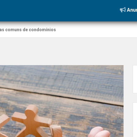
Anun
reas comuns de condomínios