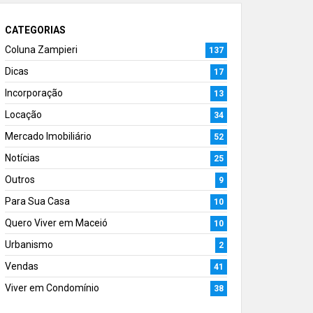
CATEGORIAS
Coluna Zampieri
137
Dicas
17
Incorporação
13
Locação
34
Mercado Imobiliário
52
Notícias
25
Outros
9
Para Sua Casa
10
Quero Viver em Maceió
10
Urbanismo
2
Vendas
41
Viver em Condomínio
38