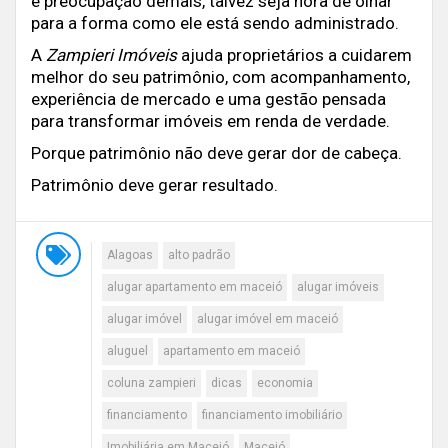
e preocupação demais, talvez seja hora de olhar
para a forma como ele está sendo administrado.
A
Zampieri Imóveis
ajuda proprietários a cuidarem
melhor do seu patrimônio, com acompanhamento,
experiência de mercado e uma gestão pensada
para transformar imóveis em renda de verdade.
Porque patrimônio não deve gerar dor de cabeça.
Patrimônio deve gerar resultado.
Alagoas
alto padrão
alugar apartamento em maceió
alugar imóveis
alugar imóvel
alugar imóvel em maceió
aluguel
apartamento em maceió
coluna zampieri
dicas
economia
financiamento
financiamento imobiliário
Imobiliária em Maceió
Maceió