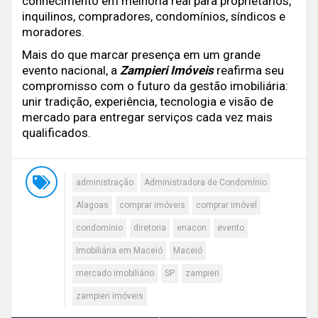
conhecimento em melhoria real para proprietários,
inquilinos, compradores, condomínios, síndicos e
moradores.
Mais do que marcar presença em um grande
evento nacional, a
Zampieri Imóveis
reafirma seu
compromisso com o futuro da gestão imobiliária:
unir tradição, experiência, tecnologia e visão de
mercado para entregar serviços cada vez mais
qualificados.
administração
Administradora de Condomínio
Alagoas
comprar imóveis
comprar imóvel
condominio
diretoria
enacon
evento
Imobiliária em Maceió
Maceió
mercado imobiliário
SP
zampieri
zampieri imóveis