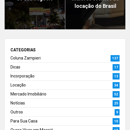
locação do Brasil
CATEGORIAS
Coluna Zampieri
137
Dicas
17
Incorporação
13
Locação
34
Mercado Imobiliário
52
Notícias
25
Outros
9
Para Sua Casa
10