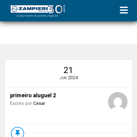
Início
»
Blog
»
Primeira locação de imóvel: o que você precisa saber
»
primeiro aluguel 2
21
2024
JUN
primeiro aluguel 2
Escrito por
Cesar