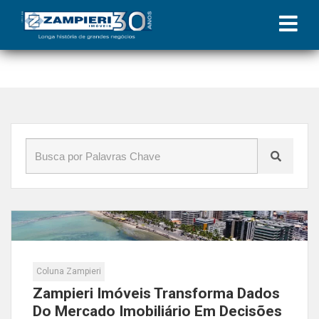
Início
»
Blog
»
zampieri imóveis
Coluna Zampieri
Zampieri Imóveis Transforma Dados
Do Mercado Imobiliário Em Decisões