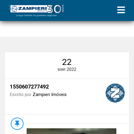
Início
»
Blog
»
Pós-pandemia | Coluna Zampieri
»
1550607277492
22
2022
MAR
1550607277492
Escrito por
Zampieri Imóveis