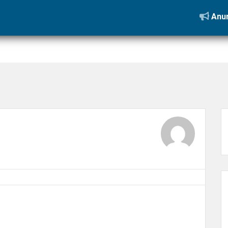
 missão do síndico
»
2149478726
Anun