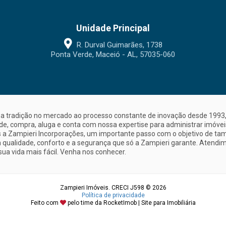
Unidade Principal
R. Durval Guimarães, 1738
Ponta Verde, Maceió - AL, 57035-060
a tradição no mercado ao processo constante de inovação desde 1993, 
nde, compra, aluga e conta com nossa expertise para administrar imóve
a Zampieri Incorporações, um importante passo com o objetivo de ta
 qualidade, conforto e a segurança que só a Zampieri garante. Atendime
sua vida mais fácil. Venha nos conhecer.
Zampieri Imóveis. CRECI J598 © 2026
Política de privacidade
Feito com
pelo time da
RocketImob | Site para Imobiliária