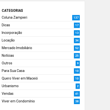
CATEGORIAS
Coluna Zampieri
137
Dicas
17
Incorporação
13
Locação
34
Mercado Imobiliário
52
Notícias
25
Outros
9
Para Sua Casa
10
Quero Viver em Maceió
10
Urbanismo
2
Vendas
41
Viver em Condomínio
38