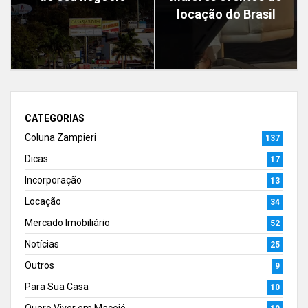
locação do Brasil
CATEGORIAS
Coluna Zampieri
137
Dicas
17
Incorporação
13
Locação
34
Mercado Imobiliário
52
Notícias
25
Outros
9
Para Sua Casa
10