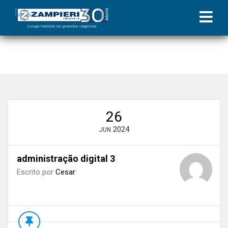
Início
»
Blog
»
As vantagens da prestação de contas digital para o
condomínio
»
administração digital 3
26
2024
JUN
administração digital 3
Escrito por
Cesar