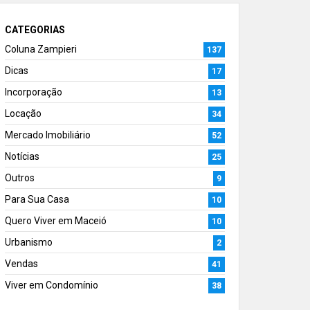
CATEGORIAS
Coluna Zampieri
137
Dicas
17
Incorporação
13
Locação
34
Mercado Imobiliário
52
Notícias
25
Outros
9
Para Sua Casa
10
Quero Viver em Maceió
10
Urbanismo
2
Vendas
41
Viver em Condomínio
38