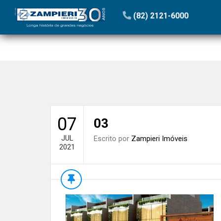
Início
»
Blog
»
Patachos’s Residence: Seu cantinho perto
(82) 2121-6000
07
03
JUL
Escrito por
Zampieri Imóveis
2021