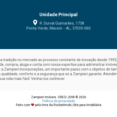
Unidade Principal
R. Durval Guimarães, 1738
Ponta Verde, Maceió - AL, 57035-060
a tradição no mercado ao processo constante de inovação desde 1993, 
nde, compra, aluga e conta com nossa expertise para administrar imóve
a Zampieri Incorporações, um importante passo com o objetivo de ta
 qualidade, conforto e a segurança que só a Zampieri garante. Atendime
sua vida mais fácil. Venha nos conhecer.
Zampieri Imóveis. CRECI J598 © 2026
Política de privacidade
Feito com
pelo time da
RocketImob | Site para Imobiliária