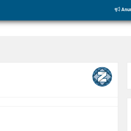
 de lugares incríveis na Rota Ecológica de Milagres
»
03
Anun