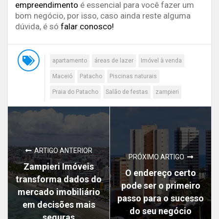
empreendimento
é essencial para você fazer um
bom negócio, por isso, caso ainda reste alguma
dúvida, é só
falar conosco!
apartamento
áreas de lazer
Imóvel à venda
Maceió
Patacho
Piscinas naturais
Praia do Patacho
Salão de festas
zampieri
ARTIGO ANTERIOR
PRÓXIMO ARTIGO
Zampieri Imóveis
O endereço certo
transforma dados do
pode ser o primeiro
mercado imobiliário
passo para o sucesso
em decisões mais
do seu negócio
seguras