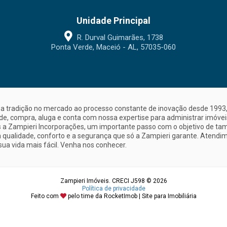
Unidade Principal
R. Durval Guimarães, 1738
Ponta Verde, Maceió - AL, 57035-060
a tradição no mercado ao processo constante de inovação desde 1993, 
nde, compra, aluga e conta com nossa expertise para administrar imóve
a Zampieri Incorporações, um importante passo com o objetivo de ta
 qualidade, conforto e a segurança que só a Zampieri garante. Atendime
sua vida mais fácil. Venha nos conhecer.
Zampieri Imóveis. CRECI J598 © 2026
Política de privacidade
Feito com
pelo time da
RocketImob | Site para Imobiliária