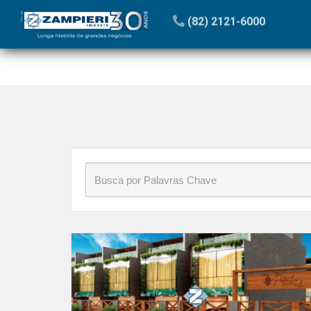
Início
»
Blog
»
áreas de lazer
(82) 2121-6000