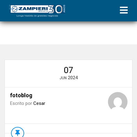
Início
»
Blog
»
3 erros que você não pode cometer ao comprar um
imóvel
»
fotoblog
07
2024
JUN
fotoblog
Escrito por
Cesar