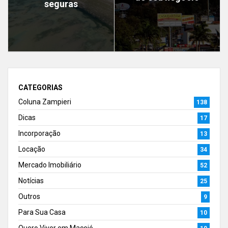
seguras
CATEGORIAS
Coluna Zampieri
138
Dicas
17
Incorporação
13
Locação
34
Mercado Imobiliário
52
Notícias
25
Outros
9
Para Sua Casa
10