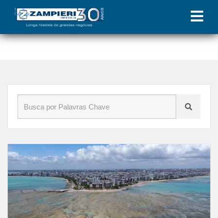
Início
»
Blog
»
venda de imóvel