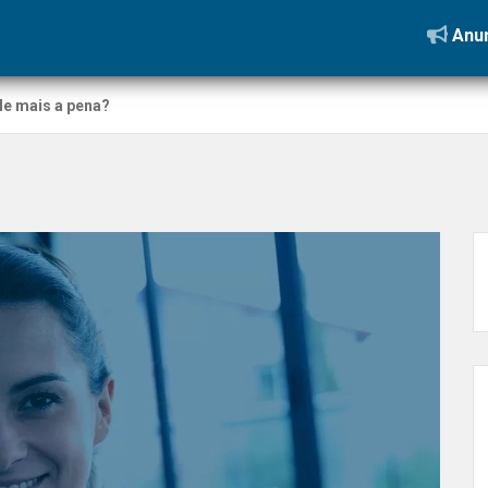
Anun
le mais a pena?