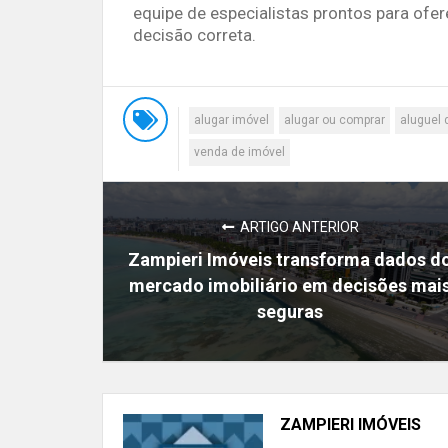
equipe de especialistas prontos para ofer
decisão correta.
alugar imóvel
alugar ou comprar
aluguel 
venda de imóvel
ARTIGO ANTERIOR
Zampieri Imóveis transforma dados d
mercado imobiliário em decisões mai
seguras
ZAMPIERI IMÓVEIS