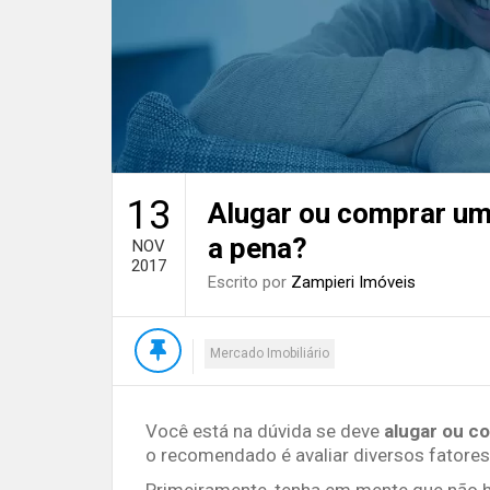
13
Alugar ou comprar um 
a pena?
NOV
2017
Escrito por
Zampieri Imóveis
Mercado Imobiliário
Você está na dúvida se deve
alugar ou c
o recomendado é avaliar diversos fatores
Primeiramente, tenha em mente que não 