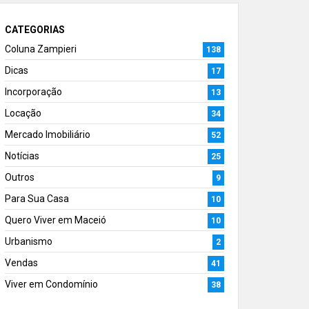
CATEGORIAS
Coluna Zampieri
138
Dicas
17
Incorporação
13
Locação
34
Mercado Imobiliário
52
Notícias
25
Outros
9
Para Sua Casa
10
Quero Viver em Maceió
10
Urbanismo
2
Vendas
41
Viver em Condomínio
38