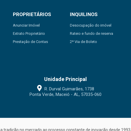
PROPRIETÁRIOS
INQUILINOS
Anunciar Imóvel
Desocupação do imóvel
Extrato Proprietário
Rateio e fundo de reserva
Prestação de Contas
2ª Via de Boleto
Unidade Principal
R. Durval Guimarães, 1738
Ponta Verde, Maceió - AL, 57035-060
a tradição no mercado ao processo constante de inovação desde 1993, 