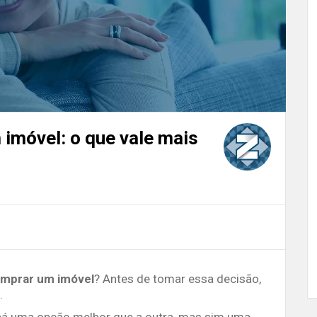
imóvel: o que vale mais
omprar um imóvel
? Antes de tomar essa decisão,
.
há uma opção melhor que a outra, mas sim uma