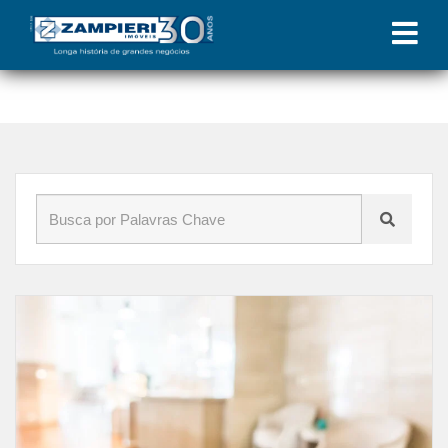
Início
»
Blog
»
incorporação imobiliária