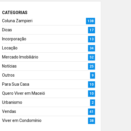
CATEGORIAS
Coluna Zampieri
138
Dicas
17
Incorporação
13
Locação
34
Mercado Imobiliário
52
Notícias
25
Outros
9
Para Sua Casa
10
Quero Viver em Maceió
10
Urbanismo
2
Vendas
41
Viver em Condomínio
38