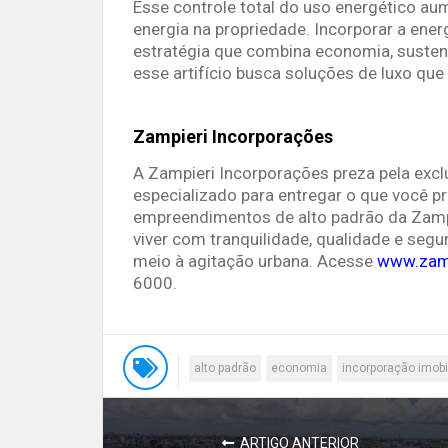
Esse controle total do uso energético aum
energia na propriedade. Incorporar a ene
estratégia que combina economia, sustenta
esse artifício busca soluções de luxo q
Zampieri Incorporações
A Zampieri Incorporações preza pela exc
especializado para entregar o que você 
empreendimentos de alto padrão da Zamp
viver com tranquilidade, qualidade e seg
meio à agitação urbana. Acesse
www.zamp
6000.
alto padrão
economia
incorporação imobil
ARTIGO ANTERIOR