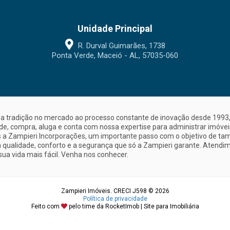
Unidade Principal
R. Durval Guimarães, 1738
Ponta Verde, Maceió - AL, 57035-060
a tradição no mercado ao processo constante de inovação desde 1993, 
nde, compra, aluga e conta com nossa expertise para administrar imóve
a Zampieri Incorporações, um importante passo com o objetivo de ta
 qualidade, conforto e a segurança que só a Zampieri garante. Atendime
sua vida mais fácil. Venha nos conhecer.
Zampieri Imóveis. CRECI J598 © 2026
Política de privacidade
Feito com
pelo time da
RocketImob | Site para Imobiliária