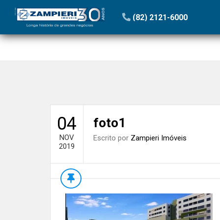
Início
»
Blog
»
Zampieri agora administra condomínios e
(82) 2121-6000
04
foto1
NOV
Escrito por
Zampieri Imóveis
2019