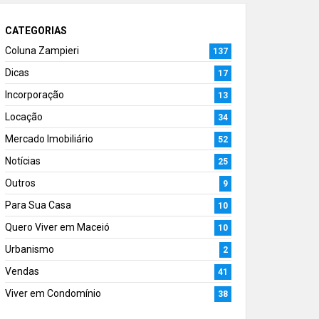
CATEGORIAS
Coluna Zampieri
137
Dicas
17
Incorporação
13
Locação
34
Mercado Imobiliário
52
Notícias
25
Outros
9
Para Sua Casa
10
Quero Viver em Maceió
10
Urbanismo
2
Vendas
41
Viver em Condomínio
38