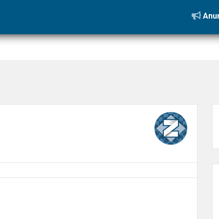
m Maceió junto com a Lello, maior empresa do setor no Brasil
»
foto1
Anun