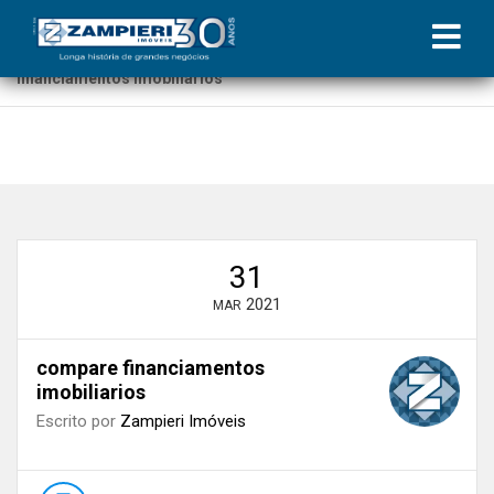
Início
»
Blog
»
Compare os financiamentos imobiliários
considerando a nova taxa Selic de 2,75%
»
compare
financiamentos imobiliarios
31
2021
MAR
compare financiamentos
imobiliarios
Escrito por
Zampieri Imóveis