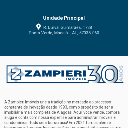
Unidade Principal
R. Durval Guimarães, 1738
Ponta Verde, Maceió - AL, 57035-060
A Zampieri Imóveis une a tradição no mercado ao processo
constante de inovação desde 1993, com o propósito de ser a
imobiliária mais completa de Alagoas. Aqui, você vende, compra,
aluga e conta com nossa expertise para administrar imóveis e
condomínios. Tudo sem burocracia! Em 2021 fomos além e
lançamos a Zampieri Incorporações, um importante passo com o