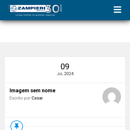
Início
»
Blog
»
Proteja seu imóvel: os benefícios do seguro contra
incêndio em contratos de locação
»
Imagem sem nome
09
2024
JUL
Imagem sem nome
Escrito por
Cesar