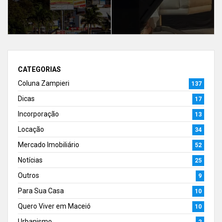
CATEGORIAS
Coluna Zampieri
137
Dicas
17
Incorporação
13
Locação
34
Mercado Imobiliário
52
Notícias
25
Outros
9
Para Sua Casa
10
Quero Viver em Maceió
10
Urbanismo