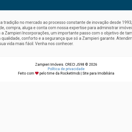
a tradição no mercado ao processo constante de inovação desde 1993, 
nde, compra, aluga e conta com nossa expertise para administrar imóve
a Zampieri Incorporações, um importante passo com o objetivo de ta
 qualidade, conforto e a segurança que só a Zampieri garante. Atendime
sua vida mais fácil. Venha nos conhecer.
Zampieri Imóveis. CRECI J598 © 2026
Política de privacidade
Feito com
pelo time da
RocketImob | Site para Imobiliária