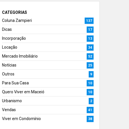
CATEGORIAS
Coluna Zampieri
137
Dicas
17
Incorporação
13
Locação
34
Mercado Imobiliário
52
Notícias
25
Outros
9
Para Sua Casa
10
Quero Viver em Maceió
10
Urbanismo
2
Vendas
41
Viver em Condomínio
38