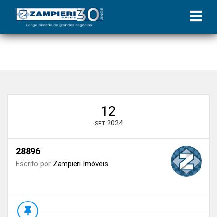
Início
»
Blog
»
Facilite a locação do seu imóvel comercial: dicas
para proprietários
»
28896
12
2024
SET
28896
Escrito por
Zampieri Imóveis