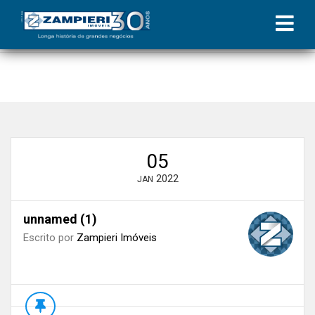
Início
»
Blog
»
Tendências para 2022 | Coluna Zampieri
»
unnamed
(1)
05
2022
JAN
unnamed (1)
Escrito por
Zampieri Imóveis