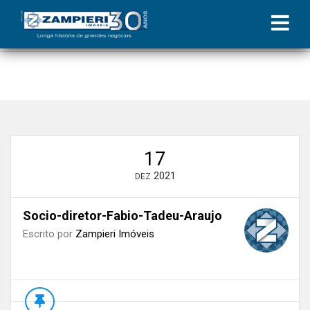
Início
»
Blog
»
Resultado preliminar | Coluna Zampieri
»
Socio-
diretor-Fabio-Tadeu-Araujo
17
2021
DEZ
Socio-diretor-Fabio-Tadeu-Araujo
Escrito por
Zampieri Imóveis