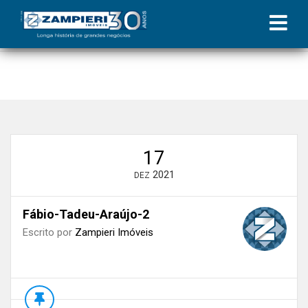
Início
»
Blog
»
Resultado preliminar | Coluna Zampieri
»
Fábio-
Tadeu-Araújo-2
17
2021
DEZ
Fábio-Tadeu-Araújo-2
Escrito por
Zampieri Imóveis