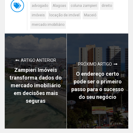
advogado
Alagoas
coluna zampieri
direito
imóveis
locação de imóvel
Maceió
mercado imobiliário
ARTIGO ANTERIOR
PRÓXIMO ARTIGO
Zampieri Imóveis
O endereço certo
transforma dados do
pode ser o primeiro
mercado imobiliário
passo para o sucesso
em decisões mais
do seu negócio
seguras