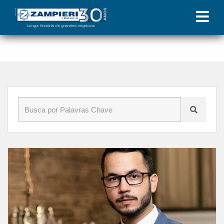
Início
»
Blog
»
locação de imóvel