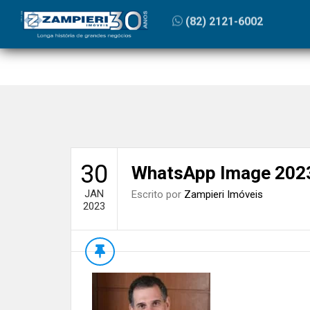
Início
»
Blog
»
Registros Públicos | Coluna Zampieri
»
Wh
(82) 2121-6002
30
WhatsApp Image 2023
JAN
Escrito por
Zampieri Imóveis
2023