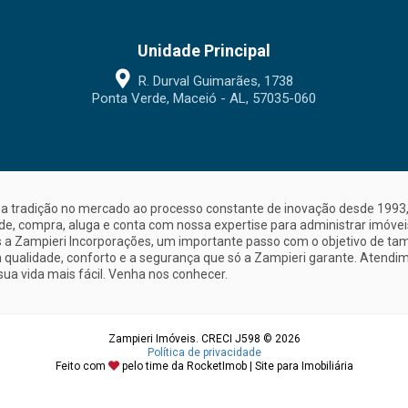
Unidade Principal
R. Durval Guimarães, 1738
Ponta Verde, Maceió - AL, 57035-060
a tradição no mercado ao processo constante de inovação desde 1993, 
nde, compra, aluga e conta com nossa expertise para administrar imóve
a Zampieri Incorporações, um importante passo com o objetivo de ta
 qualidade, conforto e a segurança que só a Zampieri garante. Atendime
sua vida mais fácil. Venha nos conhecer.
Zampieri Imóveis. CRECI J598 © 2026
Política de privacidade
Feito com
pelo time da
RocketImob | Site para Imobiliária