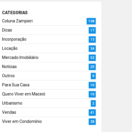
CATEGORIAS
Coluna Zampieri
138
Dicas
17
Incorporação
13
Locação
34
Mercado Imobiliário
52
Notícias
25
Outros
9
Para Sua Casa
10
Quero Viver em Maceió
10
Urbanismo
2
Vendas
41
Viver em Condomínio
38