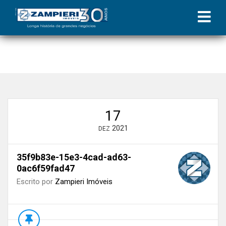
Início
»
Blog
»
Recuperação do Mercado | Coluna Zampieri
»
35f9b83e-15e3-4cad-ad63-0ac6f59fad47
17
2021
DEZ
35f9b83e-15e3-4cad-ad63-
0ac6f59fad47
Escrito por
Zampieri Imóveis