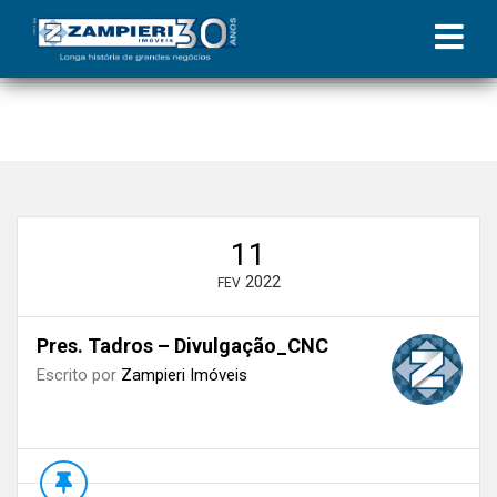
Início
»
Blog
»
O Comércio em 2022! | Coluna Zampieri
»
Pres.
Tadros – Divulgação_CNC
11
2022
FEV
Pres. Tadros – Divulgação_CNC
Escrito por
Zampieri Imóveis