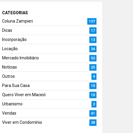
CATEGORIAS
Coluna Zampieri
137
Dicas
17
Incorporação
13
Locação
34
Mercado Imobiliário
52
Notícias
25
Outros
9
Para Sua Casa
10
Quero Viver em Maceió
10
Urbanismo
2
Vendas
41
Viver em Condomínio
38