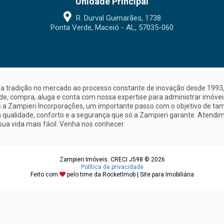
Unidade Principal
R. Durval Guimarães, 1738
Ponta Verde, Maceió - AL, 57035-060
a tradição no mercado ao processo constante de inovação desde 1993, 
nde, compra, aluga e conta com nossa expertise para administrar imóve
a Zampieri Incorporações, um importante passo com o objetivo de ta
 qualidade, conforto e a segurança que só a Zampieri garante. Atendime
sua vida mais fácil. Venha nos conhecer.
Zampieri Imóveis. CRECI J598 © 2026
Política de privacidade
Feito com
pelo time da
RocketImob | Site para Imobiliária