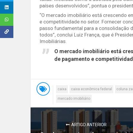
países desenvolvidos”, pontua o presiden
“O mercado imobiliário está crescendo 
e competitividade no setor. Fornecer con
passo fundamental para a consolidação 
todos”, conclui Luiz França, que é Presid
Imobiliárias.
O mercado imobiliário está cr
de pagamento e competitividade
caixa
caixa econômica federal
coluna za
mercado imobiliário
ARTIGO ANTERIOR