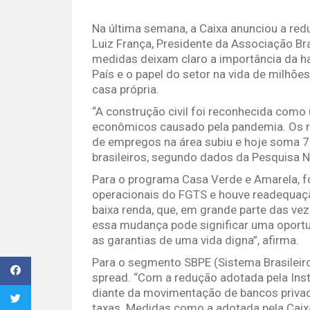
Na última semana, a Caixa anunciou a redu
Luiz França, Presidente da Associação Bra
medidas deixam claro a importância da h
País e o papel do setor na vida de milh
casa própria.
“A construção civil foi reconhecida como
econômicos causado pela pandemia. Os re
de empregos na área subiu e hoje soma 7%
brasileiros, segundo dados da Pesquisa N
Para o programa Casa Verde e Amarela, 
operacionais do FGTS e houve readequaçã
baixa renda, que, em grande parte das ve
essa mudança pode significar uma oportu
as garantias de uma vida digna”, afirma.
Para o segmento SBPE (Sistema Brasileir
spread. “Com a redução adotada pela Inst
diante da movimentação de bancos priv
taxas. Medidas como a adotada pela Caixa