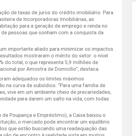
ção de taxas de juros do crédito imobiliário. Para
sileira de Incorporadoras Imobiliárias, as
abitação para a geração de emprego e renda no
ões de pessoas que sonham com a conquista da
 um importante aliado para minimizar os impactos
sultados mostraram o mérito do setor: o nível
 do total, o que representa 5,9 milhões de
acional por Amostra de Domicílio”, destaca.
foram adequados os limites máximos
o na curva de subsídios. “Para uma família de
zes, vive em um ambiente cheio de precariedades,
nidade para darem um salto na vida, com todas
o de Poupança e Empréstimo), a Caixa baixou o
ituição, o mercado pode encontrar um equilíbrio
ados que estão buscando uma readequação das
 vão de encontro à realidade vista em muitos