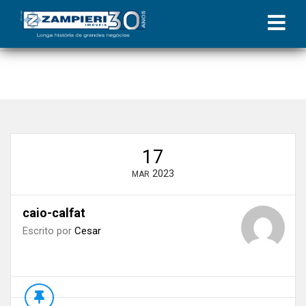
Início
»
Blog
»
Maceió sedia ADIT Juris | Coluna Zampieri
»
caio-
calfat
17
2023
MAR
caio-calfat
Escrito por
Cesar