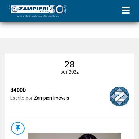
Início
»
Blog
»
Lei do Inquilinato | Coluna Zampieri
»
34000
28
2022
OUT
34000
Escrito por
Zampieri Imóveis