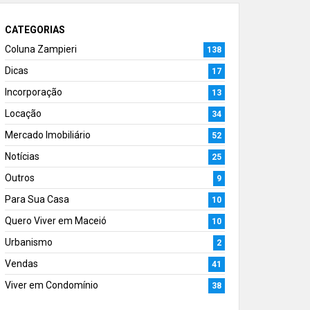
CATEGORIAS
Coluna Zampieri
138
Dicas
17
Incorporação
13
Locação
34
Mercado Imobiliário
52
Notícias
25
Outros
9
Para Sua Casa
10
Quero Viver em Maceió
10
Urbanismo
2
Vendas
41
Viver em Condomínio
38