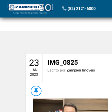
Início
»
Blog
»
Emprega + Mulheres | Coluna Zampieri
»
(82) 2121-6000
23
IMG_0825
JAN
Escrito por
Zampieri Imóveis
2023