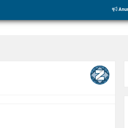
IMG_0825
Anun