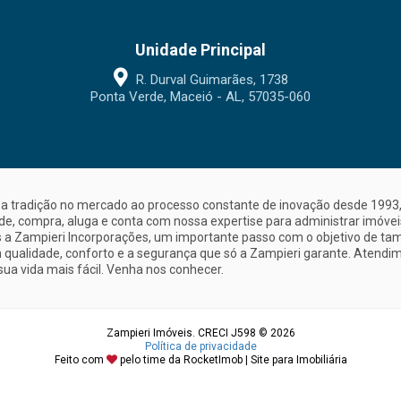
Unidade Principal
R. Durval Guimarães, 1738
Ponta Verde, Maceió - AL, 57035-060
a tradição no mercado ao processo constante de inovação desde 1993, 
nde, compra, aluga e conta com nossa expertise para administrar imóve
a Zampieri Incorporações, um importante passo com o objetivo de ta
 qualidade, conforto e a segurança que só a Zampieri garante. Atendime
sua vida mais fácil. Venha nos conhecer.
Zampieri Imóveis. CRECI J598 © 2026
Política de privacidade
Feito com
pelo time da
RocketImob | Site para Imobiliária