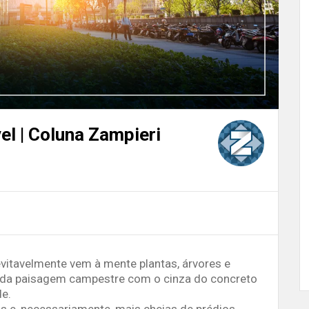
l | Coluna Zampieri
nevitavelmente vem à mente plantas, árvores e
 da paisagem campestre com o cinza do concreto
de.
 e, necessariamente, mais cheias de prédios,