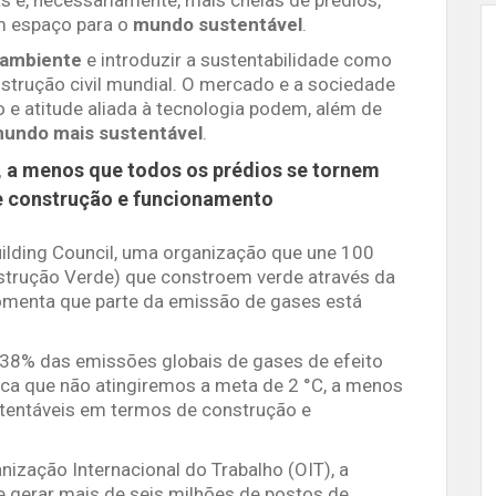
m espaço para o
mundo sustentável
.
 ambiente
e introduzir a sustentabilidade como
nstrução civil mundial. O mercado e a sociedade
 atitude aliada à tecnologia podem, além de
undo mais sustentável
.
, a menos que todos os prédios se tornem
e construção e funcionamento
ilding Council, uma organização que une 100
nstrução Verde) que constroem verde através da
comenta que parte da emissão de gases está
 38% das emissões globais de gases de efeito
fica que não atingiremos a meta de 2 °C, a menos
tentáveis em termos de construção e
ização Internacional do Trabalho (OIT), a
 gerar mais de seis milhões de postos de