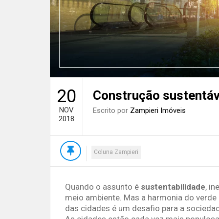
20
Construção sustentáve
NOV
Escrito por
Zampieri Imóveis
2018
Coluna Zampieri
Quando o assunto é
sustentabilidade
, i
meio ambiente. Mas a harmonia do verde
das cidades é um desafio para a socieda
As cidades estão cada vez mais populosas