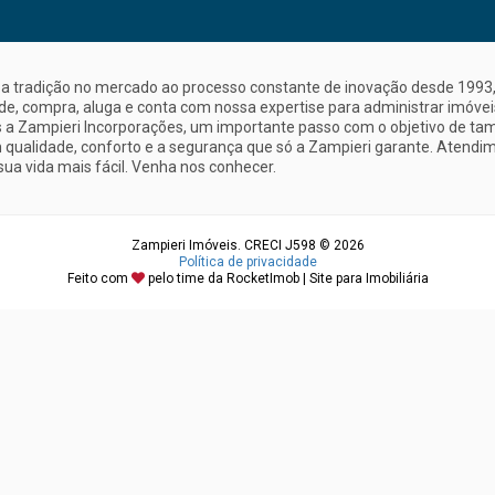
a tradição no mercado ao processo constante de inovação desde 1993, 
nde, compra, aluga e conta com nossa expertise para administrar imóve
a Zampieri Incorporações, um importante passo com o objetivo de ta
 qualidade, conforto e a segurança que só a Zampieri garante. Atendime
sua vida mais fácil. Venha nos conhecer.
Zampieri Imóveis. CRECI J598 © 2026
Política de privacidade
Feito com
pelo time da
RocketImob | Site para Imobiliária