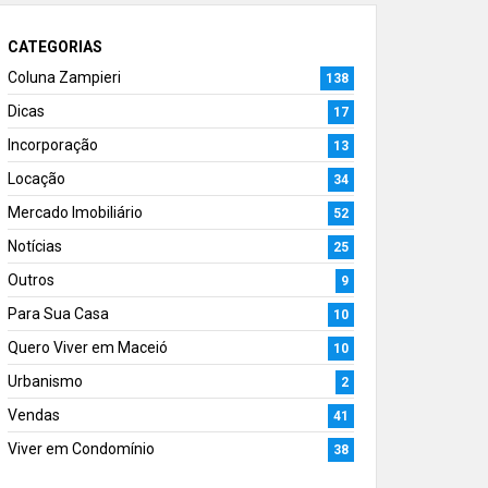
CATEGORIAS
Coluna Zampieri
138
Dicas
17
Incorporação
13
Locação
34
Mercado Imobiliário
52
Notícias
25
Outros
9
Para Sua Casa
10
Quero Viver em Maceió
10
Urbanismo
2
Vendas
41
Viver em Condomínio
38