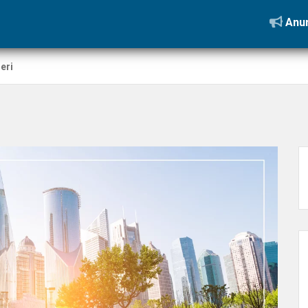
Anun
eri