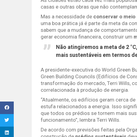
casas e outras obras que não contempla
Mas a necessidade de
conservar o meio
uma boa prática já é parte da meta da co
sabem que a mudança de comportamento e
gerar economia financeira, construir um
m
Não atingiremos a meta de 2 °C
mais sustentáveis em termos d
A presidente-executiva do World Green Bu
Green Building Councils (Edifícios de Co
transformação do mercado, Terri Wills, 
correlacionada à produção de energia.
“Atualmente, os edifícios geram cerca de
estufa relacionados a energia. Isso signi
que todos os prédios se tornem mais sus
funcionamento”, lembra Terri Wills.
De acordo com previsões feitas pela Organ
construção de
prédios sustentáveis
deve