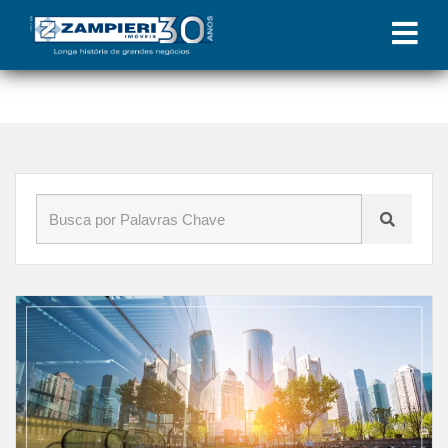
Início
»
Blog
»
construção civil sustentavel