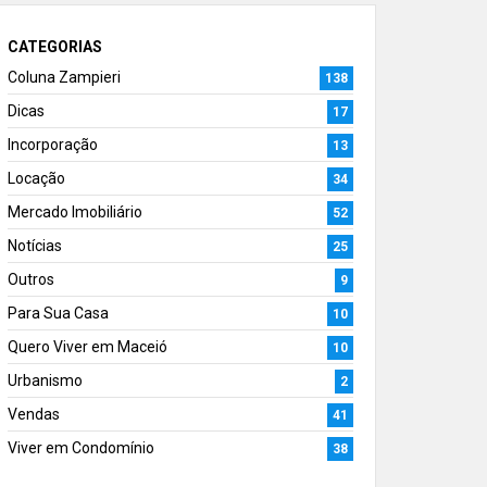
CATEGORIAS
Coluna Zampieri
138
Dicas
17
Incorporação
13
Locação
34
Mercado Imobiliário
52
Notícias
25
Outros
9
Para Sua Casa
10
Quero Viver em Maceió
10
Urbanismo
2
Vendas
41
Viver em Condomínio
38