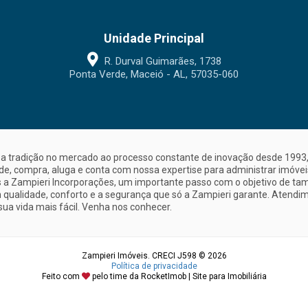
Unidade Principal
R. Durval Guimarães, 1738
Ponta Verde, Maceió - AL, 57035-060
a tradição no mercado ao processo constante de inovação desde 1993, 
nde, compra, aluga e conta com nossa expertise para administrar imóve
a Zampieri Incorporações, um importante passo com o objetivo de ta
 qualidade, conforto e a segurança que só a Zampieri garante. Atendime
sua vida mais fácil. Venha nos conhecer.
Zampieri Imóveis. CRECI J598 © 2026
Política de privacidade
Feito com
pelo time da
RocketImob | Site para Imobiliária