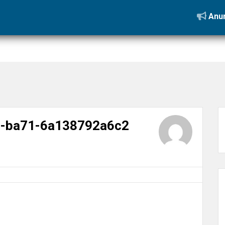
d831-7713-43b3-ba71-6a138792a6c2
Anun
-ba71-6a138792a6c2