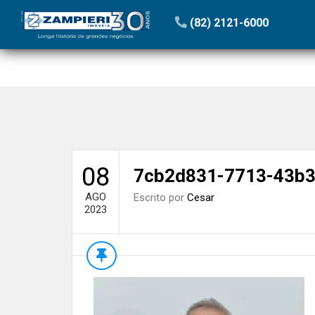
Início
»
Blog
»
Avanço do Mar | Coluna Zampieri
»
7cb2
(82) 2121-6000
08
7cb2d831-7713-43b3
AGO
Escrito por
Cesar
2023