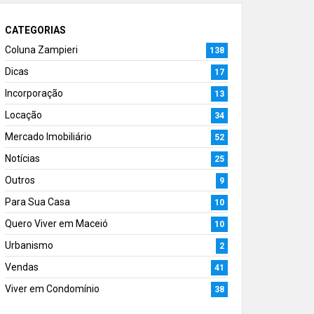
CATEGORIAS
Coluna Zampieri
138
Dicas
17
Incorporação
13
Locação
34
Mercado Imobiliário
52
Notícias
25
Outros
9
Para Sua Casa
10
Quero Viver em Maceió
10
Urbanismo
2
Vendas
41
Viver em Condomínio
38