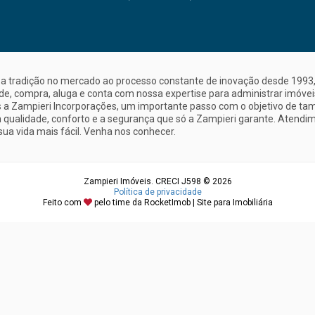
a tradição no mercado ao processo constante de inovação desde 1993, 
nde, compra, aluga e conta com nossa expertise para administrar imóve
a Zampieri Incorporações, um importante passo com o objetivo de ta
 qualidade, conforto e a segurança que só a Zampieri garante. Atendime
sua vida mais fácil. Venha nos conhecer.
Zampieri Imóveis. CRECI J598 © 2026
Política de privacidade
Feito com
pelo time da
RocketImob | Site para Imobiliária