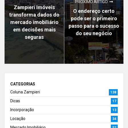
PRÓXIMO ARTIGO
Zampieri Imóveis
O endereço certo
transforma dados do
pode ser o primeiro
mercado imobiliário
passo para o sucesso
em decisões mais
do seu negócio
seguras
CATEGORIAS
Coluna Zampieri
138
Dicas
17
Incorporação
13
Locação
34
Mercado Imobiliário
52