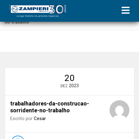
Início
»
Blog
»
Procedimentos e boas práticas durante reformas
em condomínios
»
trabalhadores-da-construcao-sorridente-
no-trabalho
20
2023
DEZ
trabalhadores-da-construcao-
sorridente-no-trabalho
Escrito por
Cesar