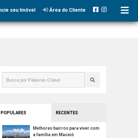
rtamento
cie seu Imóvel
Área do Cliente
POPULARES
RECENTES
Melhores bairros para viver com
a família em Maceió