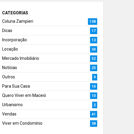
CATEGORIAS
Coluna Zampieri
138
Dicas
17
Incorporação
13
Locação
34
Mercado Imobiliário
52
Notícias
25
Outros
9
Para Sua Casa
10
Quero Viver em Maceió
10
Urbanismo
2
Vendas
41
Viver em Condomínio
38