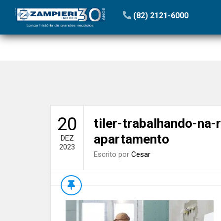
Início
»
Blog
»
Procedimentos e boas práticas durante
(82) 2121-6000
20
tiler-trabalhando-na
apartamento
DEZ
2023
Escrito por
Cesar