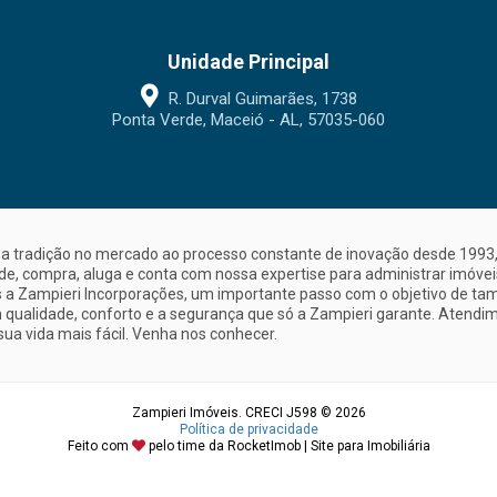
Unidade Principal
R. Durval Guimarães, 1738
Ponta Verde, Maceió - AL, 57035-060
a tradição no mercado ao processo constante de inovação desde 1993, 
nde, compra, aluga e conta com nossa expertise para administrar imóve
a Zampieri Incorporações, um importante passo com o objetivo de ta
 qualidade, conforto e a segurança que só a Zampieri garante. Atendime
sua vida mais fácil. Venha nos conhecer.
Zampieri Imóveis. CRECI J598 © 2026
Política de privacidade
Feito com
pelo time da
RocketImob | Site para Imobiliária