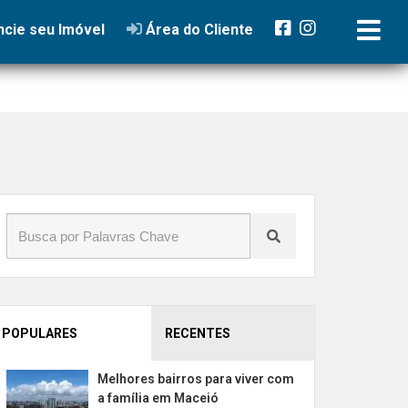
jardim
cie seu Imóvel
Área do Cliente
POPULARES
RECENTES
Melhores bairros para viver com
a família em Maceió