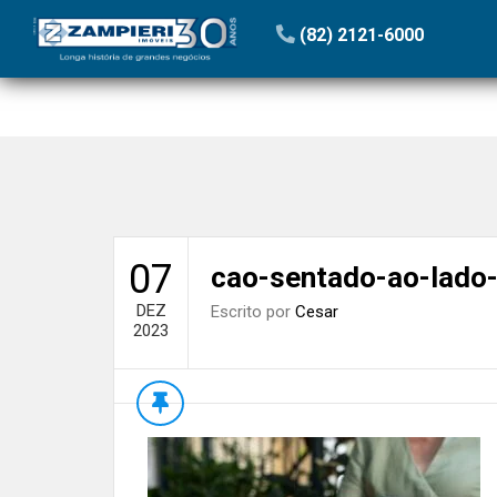
Início
»
Blog
»
O que os donos de pets que vivem em co
(82) 2121-6000
07
cao-sentado-ao-lado
DEZ
Escrito por
Cesar
2023