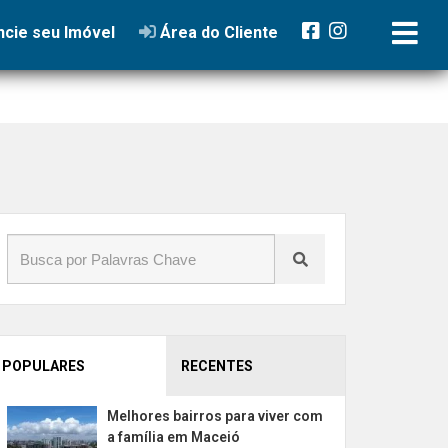
or
cie seu Imóvel
Área do Cliente
POPULARES
RECENTES
Melhores bairros para viver com
a família em Maceió