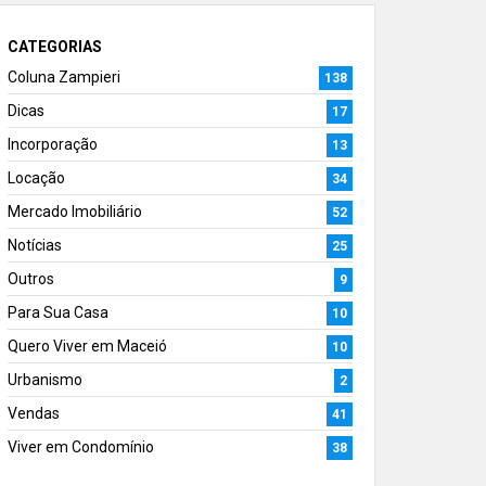
CATEGORIAS
Coluna Zampieri
138
Dicas
17
Incorporação
13
Locação
34
Mercado Imobiliário
52
Notícias
25
Outros
9
Para Sua Casa
10
Quero Viver em Maceió
10
Urbanismo
2
Vendas
41
Viver em Condomínio
38