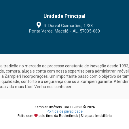
Unidade Principal
R. Durval Guimarães, 1738
Ponta Verde, Maceió - AL, 57035-060
a tradição no mercado ao processo constante de inovação desde 1993, 
nde, compra, aluga e conta com nossa expertise para administrar imóve
a Zampieri Incorporações, um importante passo com o objetivo de ta
 qualidade, conforto e a segurança que só a Zampieri garante. Atendime
sua vida mais fácil. Venha nos conhecer.
Zampieri Imóveis. CRECI J598 © 2026
Política de privacidade
Feito com
pelo time da
RocketImob | Site para Imobiliária