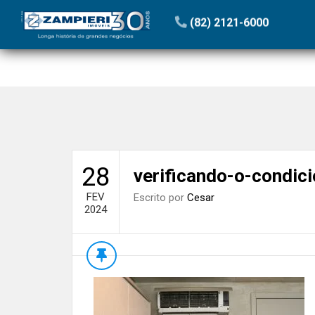
Início
»
Blog
»
Manutenções Preventivas garantem econ
(82) 2121-6000
28
verificando-o-condic
FEV
Escrito por
Cesar
2024