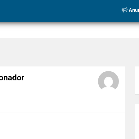
omia e tranquilidade para condomínios
»
verificando-o-condicionad
Anun
ionador