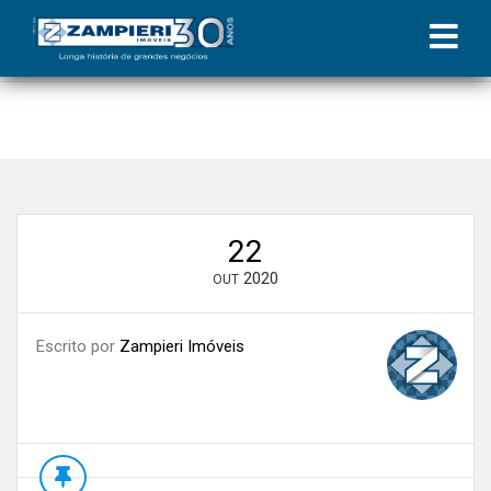
Início
»
Blog
»
Vitali Parque, conheça o empreendimento perfeito
para a sua família
22
2020
OUT
Escrito por
Zampieri Imóveis