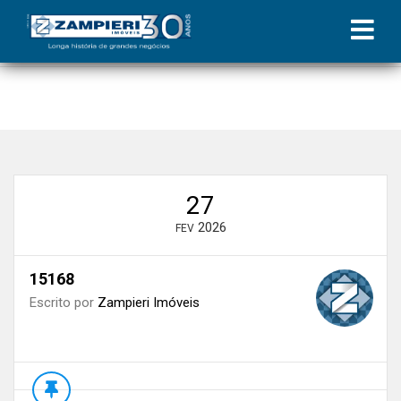
Início
»
Blog
»
Investir em imóveis na planta: vantagens financeiras
e riscos que você deve evitar
»
15168
27
2026
FEV
15168
Escrito por
Zampieri Imóveis