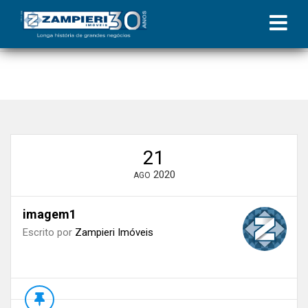
Início
»
Blog
»
Encontre a qualidade de vida no Grand Patio
Residence I
»
imagem1
21
2020
AGO
imagem1
Escrito por
Zampieri Imóveis