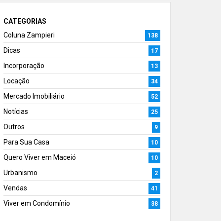
CATEGORIAS
Coluna Zampieri
138
Dicas
17
Incorporação
13
Locação
34
Mercado Imobiliário
52
Notícias
25
Outros
9
Para Sua Casa
10
Quero Viver em Maceió
10
Urbanismo
2
Vendas
41
Viver em Condomínio
38