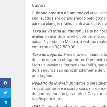
Custos
O
financiamento de um imóvel
envolve e
são levados em consideração pelo compr
para se planejar melhor. Entre os custos e
Taxa de vistoria do imóvel:
É feita na hor
avaliar o valor do imóvel e compará-lo 
casas à venda em Maceió, a vistoria reali
em torno de R$2.500,00.
Taxa de seguros:
Para imóveis financiad
dois os seguros obrigatórios. O primeiro 
Morte e Invalidez Permanente (MIP), pago
dois seguros são aproximadamente de 3%
prestações.
Registro do imóvel:
Obrigatório para quem
imóvel comprova a existência da propried
do comprador são garantidos. Os valores
região para outra.
ITBI:
O Imposto sobre Transmissão de Ben