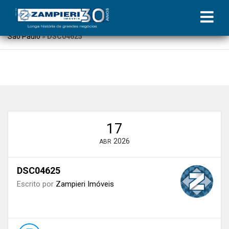
Início
»
Blog
»
Nicole Zampieri, Diretora de locações da Zampieri
Imóveis, participa de evento nacional do mercado imobiliário em
São Paulo
»
DSC04625
17
2026
ABR
DSC04625
Escrito por
Zampieri Imóveis