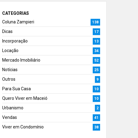
CATEGORIAS
Coluna Zampieri
138
Dicas
17
Incorporação
13
Locação
34
Mercado Imobiliário
52
Notícias
25
Outros
9
Para Sua Casa
10
Quero Viver em Maceió
10
Urbanismo
2
Vendas
41
Viver em Condomínio
38