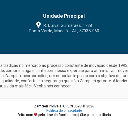
Unidade Principal
R. Durval Guimarães, 1738
Ponta Verde, Maceió - AL, 57035-060
a tradição no mercado ao processo constante de inovação desde 1993, 
nde, compra, aluga e conta com nossa expertise para administrar imóve
a Zampieri Incorporações, um importante passo com o objetivo de ta
 qualidade, conforto e a segurança que só a Zampieri garante. Atendime
sua vida mais fácil. Venha nos conhecer.
Zampieri Imóveis. CRECI J598 © 2026
Política de privacidade
Feito com
pelo time da
RocketImob | Site para Imobiliária