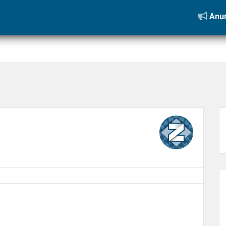
gosta de ter tudo por perto
»
corredor vera arruda
Anun