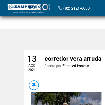
Início
»
Blog
»
Jatiúca é o bairro perfeito para você que 
(82) 2121-6000
13
corredor vera arruda
AGO
Escrito por
Zampieri Imóveis
2021