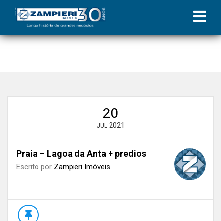
Início
»
Blog
»
Conheça Cruz das Almas, bairro de Maceió em
constante crescimento
»
Praia – Lagoa da Anta + predios
20
2021
JUL
Praia – Lagoa da Anta + predios
Escrito por
Zampieri Imóveis