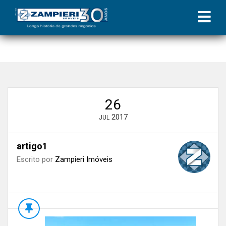
Início
»
Blog
»
5 motivos para viver em Maceió
»
artigo1
26
2017
JUL
artigo1
Escrito por
Zampieri Imóveis