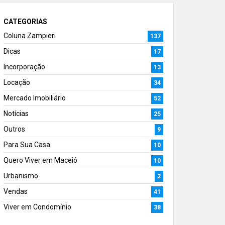
CATEGORIAS
Coluna Zampieri
137
Dicas
17
Incorporação
13
Locação
34
Mercado Imobiliário
52
Notícias
25
Outros
9
Para Sua Casa
10
Quero Viver em Maceió
10
Urbanismo
2
Vendas
41
Viver em Condomínio
38