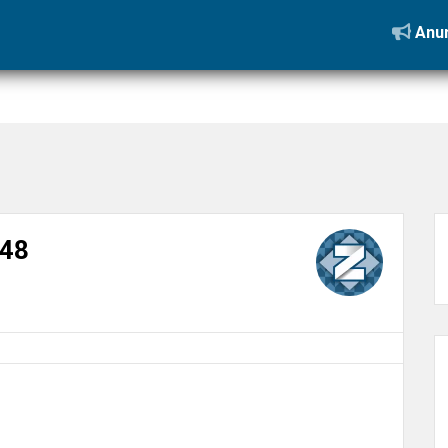
ia das Crianças
»
IMG-20221011-WA0148
Anun
48