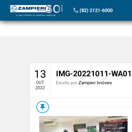
Início
»
Blog
»
Zampieri realiza evento especial para o D
(82) 2121-6000
13
IMG-20221011-WA01
OUT
Escrito por
Zampieri Imóveis
2022