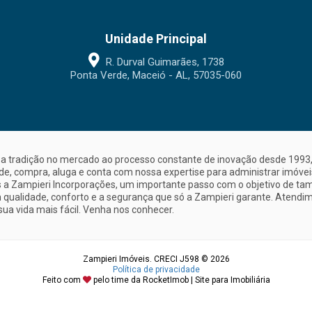
Unidade Principal
R. Durval Guimarães, 1738
Ponta Verde, Maceió - AL, 57035-060
a tradição no mercado ao processo constante de inovação desde 1993, 
nde, compra, aluga e conta com nossa expertise para administrar imóve
a Zampieri Incorporações, um importante passo com o objetivo de ta
 qualidade, conforto e a segurança que só a Zampieri garante. Atendime
sua vida mais fácil. Venha nos conhecer.
Zampieri Imóveis. CRECI J598 © 2026
Política de privacidade
Feito com
pelo time da
RocketImob | Site para Imobiliária